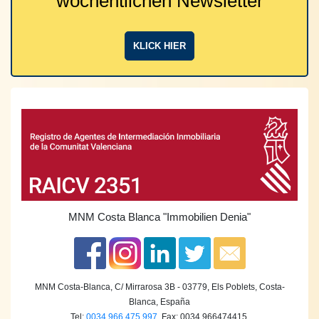
wöchentlichen Newsletter
KLICK HIER
MNM Costa Blanca
"Immobilien Denia"
MNM Costa-Blanca, C/ Mirrarosa 3B - 03779, Els Poblets, Costa-
Blanca, España
Tel:
0034 966 475 997
, Fax: 0034 966474415,